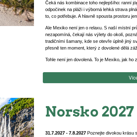
Čeká nás kombinace toho nejlepšího: ranní jó
odpočinek na pláži i výborná lehká strava pln
to, co potřebuje. A hlavně spousta prostoru je
Ale Mexiko není jen o relaxu. S naší místní p
nezapomíná, čekají nás výlety do okolí, pozná
tradičními šamany, kde se otevře úplně jiný svě
přesně ten moment, který z dovolené dělá záži
Tohle není jen dovolená. To je Mexiko, jak ho
Víc
Norsko
2027
31.7.2027 - 7.8.2027
Poznejte divokou krásu 