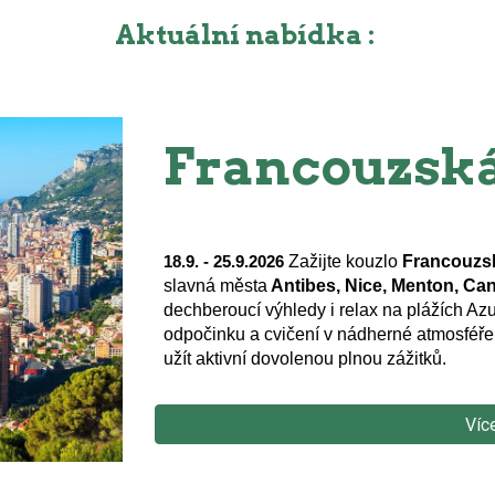
Aktuální nabídka :
Francouzská
Zažijte kouzlo
Francouzsk
18.9.
-
25
.
9
.2026
slavná města
Antibes, Nice, Menton, Ca
dechberoucí výhledy i relax na plážích A
odpočinku a cvičení v nádherné atmosféře S
užít aktivní dovolenou plnou zážitků.
Víc