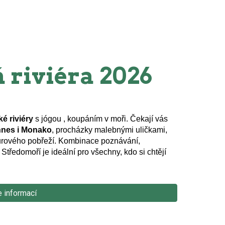
 riviéra
2026
é riviéry
s jógou , koupáním v moři. Čekají vás
nnes i Monako
, procházky malebnými uličkami,
zurového pobřeží. Kombinace poznávání,
tředomoří je ideální pro všechny, kdo si chtějí
e informací