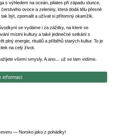
ga s výhledem na oceán, pilates při západu slunce,
á čerstvého ovoce a zeleniny, která dodá tělu přesně
n tak být, zpomalit a užívat si přítomný okamžik.
růvodkyní se vydáme i za zážitky, na které se
vání místní kultury a také jedinečné setkání s
t plný energie, rituálů a příběhů starých kultur. To je
tek na celý život.
 zažijete všemi smysly. A ano… už se tam vidíme.
e informací
severu — Norsko jako z pohádky!