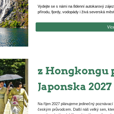
Vydejte se s námi na 8denní autokarový zájez
přírodu, fjordy, vodopády i živá severská měs
Víc
z Hongkongu 
Japonska 2027
Na
říjen 2027 plánujeme jedinečný poznávac
českým průvodcem
. D
alší náš velký sen, kt