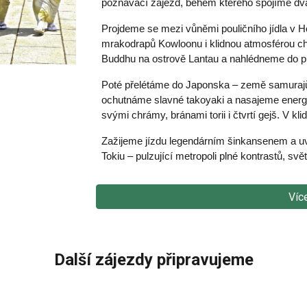
poznávací zájezd, během kterého spojíme dva 
Projdeme se mezi vůněmi pouličního jídla v 
mrakodrapů Kowloonu i klidnou atmosférou c
Buddhu na ostrově Lantau a nahlédneme do p
Poté přelétáme do Japonska – země samurajů
ochutnáme slavné takoyaki a nasajeme energi
svými chrámy, bránami torii i čtvrtí gejš. V kl
Zažijeme jízdu legendárním šinkansenem a uvi
Tokiu – pulzující metropoli plné kontrastů, svět
Víc
Další zájezdy připravujeme