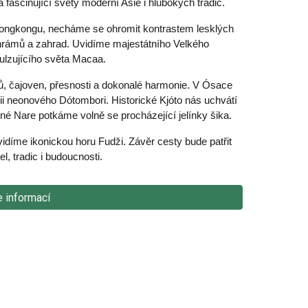
fascinující světy moderní Asie i hlubokých tradic.
Hongkongu, necháme se ohromit kontrastem lesklých
hrámů a zahrad. Uvidíme majestátního Velkého
ulzujícího světa Macaa.
, čajoven, přesnosti a dokonalé harmonie. V Ósace
i neonového Dótombori. Historické Kjóto nás uchvátí
idné Nare potkáme volně se procházející jelínky šika.
díme ikonickou horu Fudži. Závěr cesty bude patřit
el, tradic i budoucnosti
.
e informací