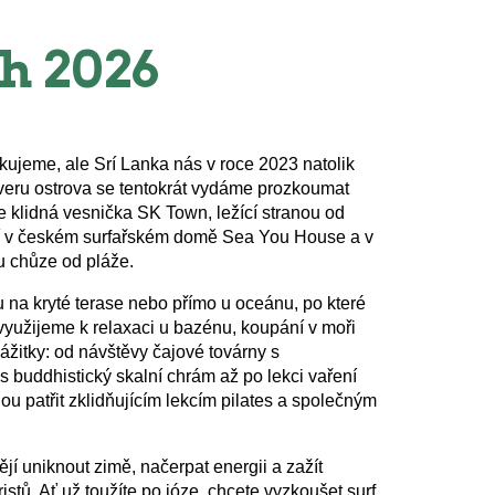
ih 2026
ujeme, ale Srí Lanka nás v roce 2023 natolik
severu ostrova se tentokrát vydáme prozkoumat
 klidná vesnička SK Town, ležící stranou od
ání v českém surfařském domě Sea You House a v
tu chůze od pláže.
 na kryté terase nebo přímo u oceánu, po které
využijeme k relaxaci u bazénu, koupání v moři
ážitky: od návštěvy čajové továrny s
 buddhistický skalní chrám až po lekci vaření
ou patřit zklidňujícím lekcím pilates a společným
ějí uniknout zimě, načerpat energii a zažít
stů. Ať už toužíte po józe, chcete vyzkoušet surf,