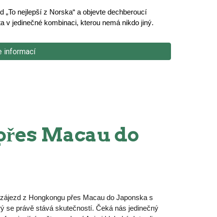
d „To nejlepší z Norska“ a objevte dechberoucí
ta v jedinečné kombinaci, kterou nemá nikdo jiný.
e informací
přes Macau do
í zájezd z Hongkongu přes Macau do Japonska s
erý se právě stává skutečností. Čeká nás jedinečný