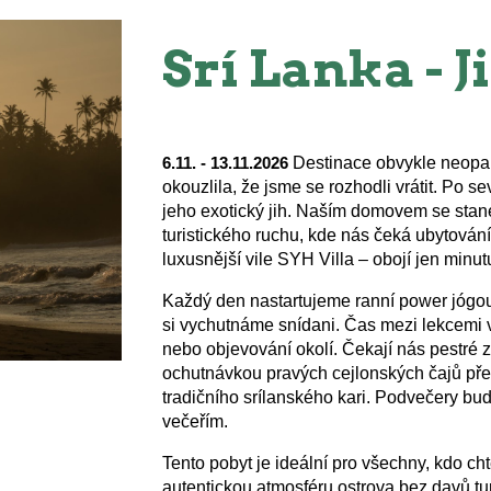
Srí Lanka - J
Destinace obvykle neopak
6.11. - 13.11.2026
okouzlila, že jsme se rozhodli vrátit. Po 
jeho exotický jih. Naším domovem se stane
turistického ruchu, kde nás čeká ubytov
luxusnější vile SYH Villa – obojí jen minu
Každý den nastartujeme ranní power jógou
si vychutnáme snídani. Čas mezi lekcemi 
nebo objevování okolí. Čekají nás pestré z
ochutnávkou pravých cejlonských čajů přes
tradičního srílanského kari. Podvečery bud
večeřím.
Tento pobyt je ideální pro všechny, kdo cht
autentickou atmosféru ostrova bez davů turi