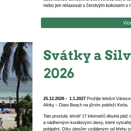
nebo jen relaxovat s čerstvým kokosem v ru
Víc
Svátky a Silv
2026
25.12.2026 - 1.1.2027
Prožijte letošní Vánoce
Afriky – Diani Beach na jižním pobřeží Keňa.
Tato proslulá, téměř 17 kilometrů dlouhá pl
a nádhernými korálovými útesy, které vytvářej
potápění. Díky útesům vzdáleným od břehu zd