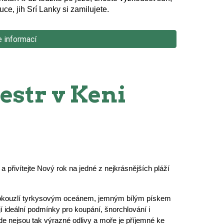
ce, jih Srí Lanky si zamilujete.
e informací
estr v Keni
 a přivítejte Nový rok na jedné z nejkrásnějších pláží
áž okouzlí tyrkysovým oceánem, jemným bílým pískem
í ideální podmínky pro koupání, šnorchlování i
e nejsou tak výrazné odlivy a moře je příjemné ke